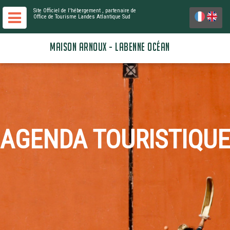
Site Officiel de l'hébergement
, partenaire de
Office de Tourisme Landes Atlantique Sud
MAISON ARNOUX - LABENNE OCÉAN
AGENDA TOURISTIQUE