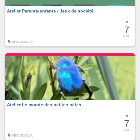
Atelier Parents-enfants / Jeux de société
le
7
AOUT
VIEUX-BOUCAU
Atelier Le monde des petites bêtes
le
7
AOUT
VIEUX-BOUCAU