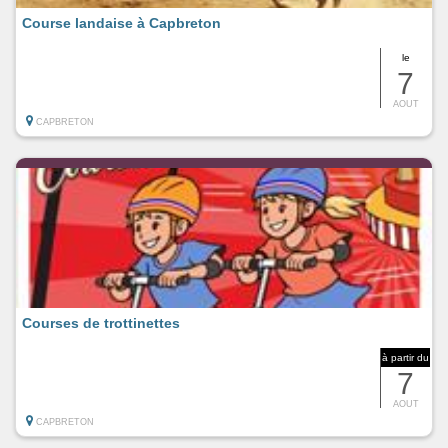
Course landaise à Capbreton
le
7
AOUT
CAPBRETON
Courses de trottinettes
à partir du
7
AOUT
CAPBRETON