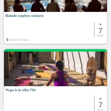
Balade sophro océane
le
7
AOUT
MOLIETS-ET-MAA
Yoga à la villa Tiki
le
7
AOUT