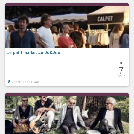
Le petit market au Jo&Joe
le
7
AOUT
SOORTS-HOSSEGOR