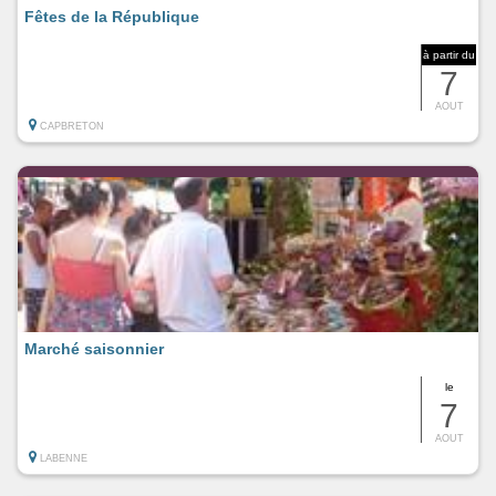
Fêtes de la République
à partir du
7
AOUT
CAPBRETON
Marché saisonnier
le
7
AOUT
LABENNE