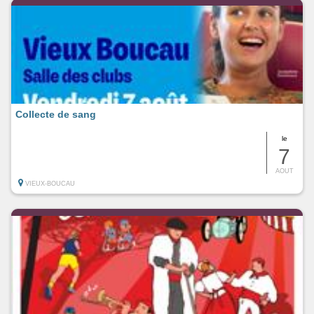
Collecte de sang
le
7
AOUT
VIEUX-BOUCAU