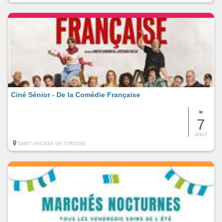
Ciné Sénior - De la Comédie Française
le
7
AOUT
SAINT-VINCENT-DE-TYROSSE