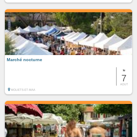
Marché nocturne
le
7
AOUT
MOLIETS-ET-MAA