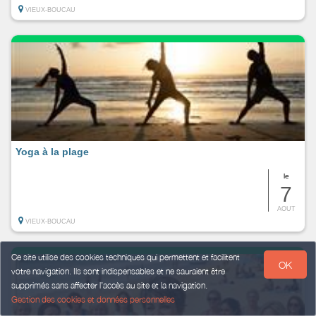
VIEUX-BOUCAU
Yoga à la plage
le
7
AOUT
VIEUX-BOUCAU
Ce site utilise des cookies techniques qui permettent et facilitent
OK
votre navigation. Ils sont indispensables et ne sauraient être
supprimés sans affecter l’accès au site et la navigation.
Gestion des cookies et données personnelles