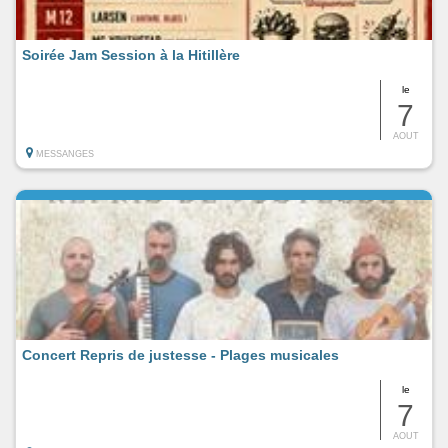
Soirée Jam Session à la Hitillère
le
7
AOUT
MESSANGES
Concert Repris de justesse - Plages musicales
le
7
AOUT