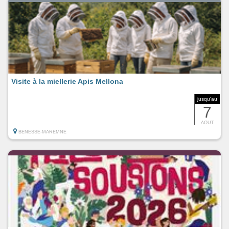
Visite à la miellerie Apis Mellona
jusqu'au
7
AOUT
BENESSE-MAREMNE