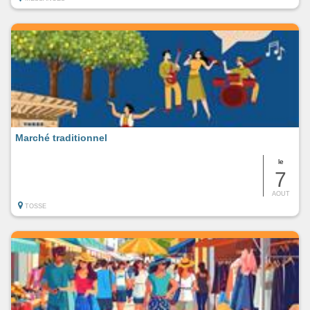
Marché traditionnel
le
7
AOUT
TOSSE