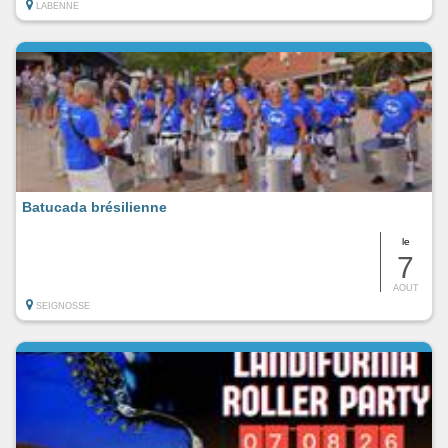
LABENNE
Batucada brésilienne
le
7
AOUT
SEIGNOSSE