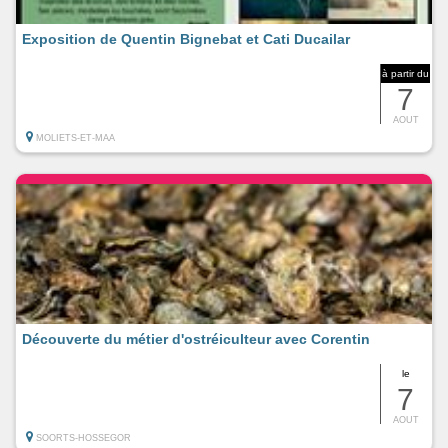
Exposition de Quentin Bignebat et Cati Ducailar
à partir du
7
AOUT
MOLIETS-ET-MAA
Découverte du métier d'ostréiculteur avec Corentin
le
7
AOUT
SOORTS-HOSSEGOR