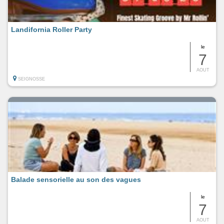
Landifornia Roller Party
le
7
AOUT
SEIGNOSSE
Balade sensorielle au son des vagues
le
7
AOUT