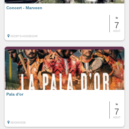
Concert - Marveen
le
7
AOUT
SOORTS-HOSSEGOR
Pala d'or
le
7
AOUT
SEIGNOSSE