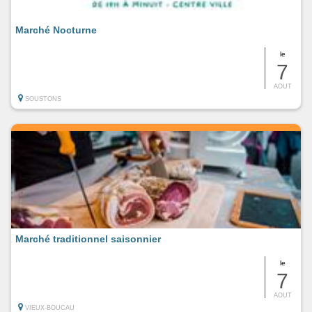
Marché Nocturne
le
7
AOUT
SOUSTONS
Marché traditionnel saisonnier
le
7
AOUT
VIEUX-BOUCAU