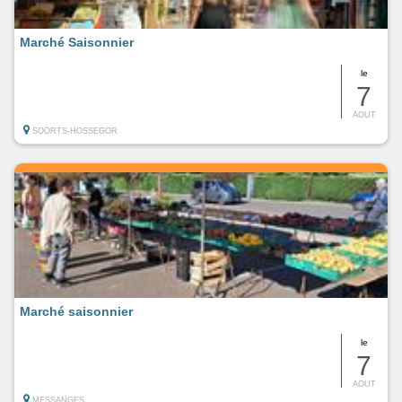
Marché Saisonnier
le
7
AOUT
SOORTS-HOSSEGOR
Marché saisonnier
le
7
AOUT
MESSANGES