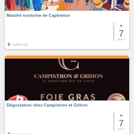
Marché nocturne de Capbreton
le
7
AOUT
CAPBRETON
Dégustation chez Campistron et Grihon
le
7
AOUT