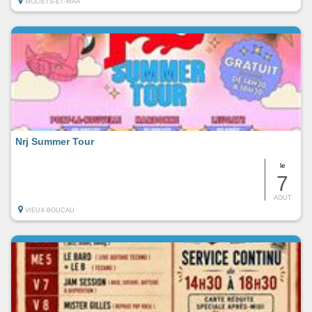
MOLIETS-ET-MAA
Nrj Summer Tour
le
7
AOUT
VIEUX-BOUCAU